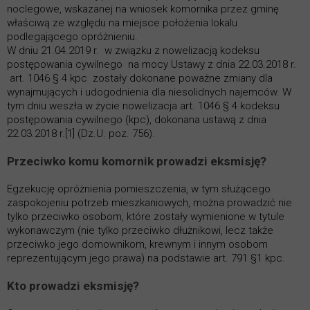
noclegowe, wskazanej na wniosek komornika przez gminę
właściwą ze względu na miejsce położenia lokalu
podlegającego opróżnieniu.
W dniu 21.04.2019 r. w związku z nowelizacją kodeksu
postępowania cywilnego na mocy Ustawy z dnia 22.03.2018 r.
art. 1046 § 4 kpc zostały dokonane poważne zmiany dla
wynajmujących i udogodnienia dla niesolidnych najemców. W
tym dniu weszła w życie nowelizacja art. 1046 § 4 kodeksu
postępowania cywilnego (kpc), dokonana ustawą z dnia
22.03.2018 r.[1] (Dz.U. poz. 756).
Przeciwko komu komornik prowadzi eksmisję?
Egzekucję opróżnienia pomieszczenia, w tym służącego
zaspokojeniu potrzeb mieszkaniowych, można prowadzić nie
tylko przeciwko osobom, które zostały wymienione w tytule
wykonawczym (nie tylko przeciwko dłużnikowi, lecz także
przeciwko jego domownikom, krewnym i innym osobom
reprezentującym jego prawa) na podstawie art. 791 §1 kpc.
Kto prowadzi eksmisję?