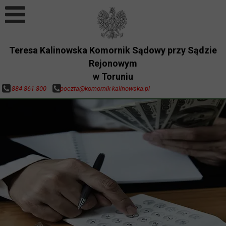
Teresa Kalinowska Komornik Sądowy przy Sądzie
Rejonowym
w Toruniu
884-861-800
poczta@komornik-kalinowska.pl