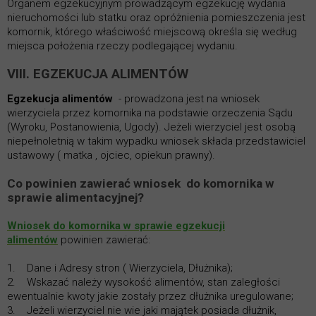
Organem egzekucyjnym prowadzącym egzekucję wydania
nieruchomości lub statku oraz opróżnienia pomieszczenia jest
komornik, którego właściwość miejscową określa się według
miejsca położenia rzeczy podlegającej wydaniu.
VIII. EGZEKUCJA ALIMENTÓW
Egzekucja alimentów
- prowadzona jest na wniosek
wierzyciela przez komornika na podstawie orzeczenia Sądu
(Wyroku, Postanowienia, Ugody). Jeżeli wierzyciel jest osobą
niepełnoletnią w takim wypadku wniosek składa przedstawiciel
ustawowy ( matka , ojciec, opiekun prawny).
Co powinien zawierać wniosek do komornika w
sprawie alimentacyjnej?
Wniosek do komornika w sprawie egzekucji
alimentów
powinien zawierać:
1. Dane i Adresy stron ( Wierzyciela, Dłużnika);
2. Wskazać należy wysokość alimentów, stan zaległości
ewentualnie kwoty jakie zostały przez dłużnika uregulowane;
3. Jeżeli wierzyciel nie wie jaki majątek posiada dłużnik,