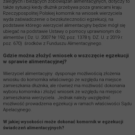
zaległych i bieżących zobowiązań alimentacyjnych, dotyczy to
także sytuacji kiedy dłużnik przebywa poza granicami kraju
Rzeczypospolitej Polskiej komornik na wniosek wierzyciela
wyda zaświadczenie o bezskuteczności egzekucji, na
podstawie którego wierzyciel alimentacyjny będzie mógł się
ubiegać na podstawie Ustawy o pomocy uprawnionym do
alimentów ( Dz. U. 2007 Nr 192, poz. 1378 tj. DZ. U. z 2019 r.
poz. 670) środków z Funduszu Alimentacyjnego.
Gdzie można złożyć wniosek o wszczęcie egzekucji
w sprawie alimentacyjnej?
Wierzyciel alimentacyjny dysponuje możliwością złożenia
wniosku do komornika właściwego ze względu na miejsce
zamieszkania dłużnika, ale również ma możliwość dokonania
wyboru komornika i złożyć wniosek ze względu na miejsce
zamieszkania wierzyciela. Jednak należy uwzględnić
możliwość prowadzenia egzekucji w ramach właściwości Sądu
Apelacyjnego.
W jakiej wysokości może dokonać komornik w egzekucji
świadczeń alimentacyjnych?