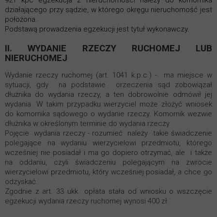
921 kpc egzekucja z nieruchomości należy do komornika
działającego przy sądzie, w którego okręgu nieruchomość jest
położona.
Podstawą prowadzenia egzekucji jest tytuł wykonawczy.
II. WYDANIE RZECZY RUCHOMEJ LUB
NIERUCHOMEJ
Wydanie rzeczy ruchomej (art. 1041 k.p.c.) - ma miejsce w
sytuacji, gdy na podstawie orzeczenia sąd zobowiązał
dłużnika do wydania rzeczy, a ten dobrowolnie odmówił jej
wydania. W takim przypadku wierzyciel może złożyć wniosek
do komornika sądowego o wydanie rzeczy. Komornik wezwie
dłużnika w określonym terminie do wydania rzeczy
Pojęcie wydania rzeczy - rozumieć należy takie świadczenie
polegające na wydaniu wierzycielowi przedmiotu, którego
wcześniej nie posiadał i ma go dopiero otrzymać, ale i także
na oddaniu, czyli świadczeniu polegającym na zwrocie
wierzycielowi przedmiotu, który wcześniej posiadał, a chce go
odzyskać.
Zgodnie z art. 33 ukk opłata stała od wniosku o wszczęcie
egzekucji wydania rzeczy ruchomej wynosi 400 zł.