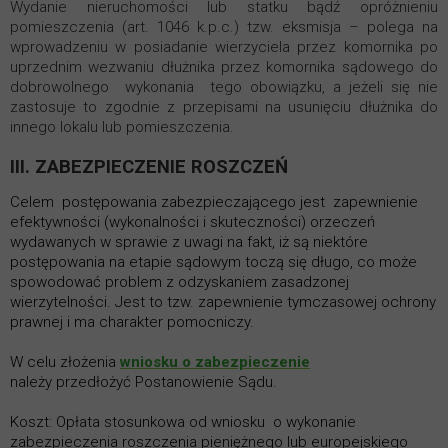
Wydanie nieruchomości lub statku bądź opróżnieniu
pomieszczenia (art. 1046 k.p.c.) tzw. eksmisja – polega na
wprowadzeniu w posiadanie wierzyciela przez komornika po
uprzednim wezwaniu dłużnika przez komornika sądowego do
dobrowolnego wykonania tego obowiązku, a jeżeli się nie
zastosuje to zgodnie z przepisami na usunięciu dłużnika do
innego lokalu lub pomieszczenia.
III. ZABEZPIECZENIE ROSZCZEŃ
Celem postępowania zabezpieczającego jest zapewnienie
efektywności (wykonalności i skuteczności) orzeczeń
wydawanych w sprawie z uwagi na fakt, iż są niektóre
postępowania na etapie sądowym toczą się długo, co może
spowodować problem z odzyskaniem zasadzonej
wierzytelności. Jest to tzw. zapewnienie tymczasowej ochrony
prawnej i ma charakter pomocniczy.
W celu złożenia
wniosku o zabezpieczenie
należy przedłożyć Postanowienie Sądu.
Koszt: Opłata stosunkowa od wniosku o wykonanie
zabezpieczenia roszczenia pieniężnego lub europejskiego