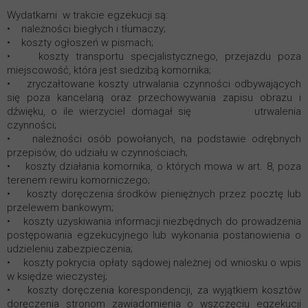
Wydatkami w trakcie egzekucji są:
• należności biegłych i tłumaczy;
• koszty ogłoszeń w pismach;
• koszty transportu specjalistycznego, przejazdu poza
miejscowość, która jest siedzibą komornika;
• zryczałtowane koszty utrwalania czynności odbywających
się poza kancelarią oraz przechowywania zapisu obrazu i
dźwięku, o ile wierzyciel domagał się utrwalenia
czynności;
• należności osób powołanych, na podstawie odrębnych
przepisów, do udziału w czynnościach;
• koszty działania komornika, o których mowa w art. 8, poza
terenem rewiru komorniczego;
• koszty doręczenia środków pieniężnych przez pocztę lub
przelewem bankowym;
• koszty uzyskiwania informacji niezbędnych do prowadzenia
postępowania egzekucyjnego lub wykonania postanowienia o
udzieleniu zabezpieczenia;
• koszty pokrycia opłaty sądowej należnej od wniosku o wpis
w księdze wieczystej;
• koszty doręczenia korespondencji, za wyjątkiem kosztów
doręczenia stronom zawiadomienia o wszczęciu egzekucji