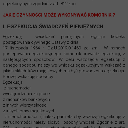
egzekucyjnych zgodnie z art. 812 kpc.
JAKIE CZYNNOŚCI MOŻE WYKONYWAĆ KOMORNIK ?
I. EGZEKUCJA ŚWIADCZEŃ
PIENIĘŻNYCH
Egzekucję świadczeń pieniężnych reguluje kodeks
postępowania cywilnego Ustawy z dnia
17 listopada 1964 r. Dz.U.2019.0.1460 ze zm. W ramach
postępowania egzekucyjnego komornik prowadzi egzekucję z
następujących sposobów. W celu wszczęcia egzekucji z
danego sposobu należy we wniosku egzekucyjnym wskazać z
jakich składników majątkowych ma być prowadzona egzekucja.
Poniżej wskazuję sposoby.
Egzekucja:
z ruchomości
wynagrodzenia za pracę
z rachunków bankowych
z innych wierzytelności
z innych praw majątkowych
z nieruchomości ( należy pamiętać by wszcząć egzekucję z
nieruchomości należy złożyć osobny wniosek Zgodnie z art.