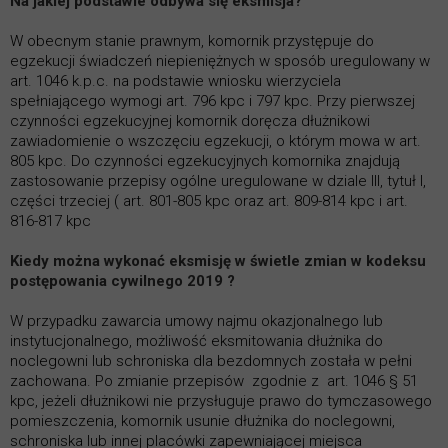
Na jakiej podstawie odbywa się eksmisja?
W obecnym stanie prawnym, komornik przystępuje do
egzekucji świadczeń niepieniężnych w sposób uregulowany w
art. 1046 k.p.c. na podstawie wniosku wierzyciela
spełniającego wymogi art. 796 kpc i 797 kpc. Przy pierwszej
czynności egzekucyjnej komornik doręcza dłużnikowi
zawiadomienie o wszczęciu egzekucji, o którym mowa w art.
805 kpc. Do czynności egzekucyjnych komornika znajdują
zastosowanie przepisy ogólne uregulowane w dziale III, tytuł I,
części trzeciej ( art. 801-805 kpc oraz art. 809-814 kpc i art.
816-817 kpc
Kiedy można wykonać eksmisję w świetle zmian w kodeksu
postępowania cywilnego 2019 ?
W przypadku zawarcia umowy najmu okazjonalnego lub
instytucjonalnego, możliwość eksmitowania dłużnika do
noclegowni lub schroniska dla bezdomnych została w pełni
zachowana. Po zmianie przepisów zgodnie z art. 1046 § 51
kpc, jeżeli dłużnikowi nie przysługuje prawo do tymczasowego
pomieszczenia, komornik usunie dłużnika do noclegowni,
schroniska lub innej placówki zapewniającej miejsca