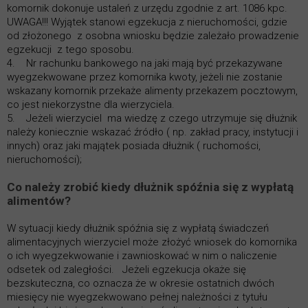
komornik dokonuje ustaleń z urzędu zgodnie z art. 1086 kpc.
UWAGA!!! Wyjątek stanowi egzekucja z nieruchomości, gdzie
od złożonego z osobna wniosku będzie zależało prowadzenie
egzekucji z tego sposobu.
4. Nr rachunku bankowego na jaki mają być przekazywane
wyegzekwowane przez komornika kwoty, jeżeli nie zostanie
wskazany komornik przekaże alimenty przekazem pocztowym,
co jest niekorzystne dla wierzyciela.
5. Jeżeli wierzyciel ma wiedzę z czego utrzymuje się dłużnik
należy koniecznie wskazać źródło ( np. zakład pracy, instytucji i
innych) oraz jaki majątek posiada dłużnik ( ruchomości,
nieruchomości);
Co należy zrobić kiedy dłużnik spóźnia się z wypłatą
alimentów?
W sytuacji kiedy dłużnik spóźnia się z wypłatą świadczeń
alimentacyjnych wierzyciel może złożyć wniosek do komornika
o ich wyegzekwowanie i zawnioskować w nim o naliczenie
odsetek od zaległości. Jeżeli egzekucja okaże się
bezskuteczna, co oznacza że w okresie ostatnich dwóch
miesięcy nie wyegzekwowano pełnej należności z tytułu