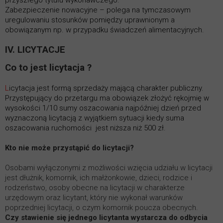
przyszłego tytułu wykonawczego.
Zabezpieczenie nowacyjne – polega na tymczasowym
uregulowaniu stosunków pomiędzy uprawnionym a
obowiązanym np. w przypadku świadczeń alimentacyjnych.
IV. LICYTACJE
Co to jest licytacja ?
L
icytacja jest formą sprzedaży mającą charakter publiczny.
Przystępujący do przetargu ma obowiązek złożyć rękojmię w
wysokości 1/10 sumy oszacowania najpóźniej dzień przed
wyznaczoną licytacją z wyjątkiem sytuacji kiedy suma
oszacowania ruchomości jest niższa niż 500 zł.
Kto nie może przystąpić do licytacji?
Osobami wyłączonymi z możliwości wzięcia udziału w licytacji
jest dłużnik, komornik, ich małżonkowie, dzieci, rodzice i
rodzeństwo, osoby obecne na licytacji w charakterze
urzędowym oraz licytant, który nie wykonał warunków
poprzedniej licytacji, o czym komornik poucza obecnych.
Czy stawienie się jednego licytanta wystarcza do odbycia